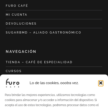
FURO CAFÉ
MI CUENTA
DEVOLUCIONES
SUGARBMD – ALIADO GASTRONÓMICO
NAVEGACIÓN
TIENDA – CAFÉ DE ESPECIALIDAD
CURSOS
CURSO HOME BARISTA
Lo de las cookies, oootra vez.
CURSO DE TUESTE CON AILLIO BULLET
Para brindar las mejores experiencias, utilizamos tecnologías como
SOBRE MÍ
cookies para almacenar y/o acceder a información del dispositivo. Si
acepta el uso de estas tecnologías, podremos procesar datos como el
EL TOSTADERO