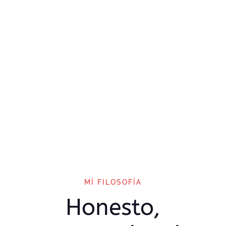
el mejor café.
Furo Café
MÍ FILOSOFÍA
Honesto,