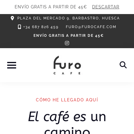
ENVÍO GRATIS A PARTIR DE 45€
DESCARTAR
Skip
PLAZA DEL MERCADO 9, BARBASTRO, HUESCA
to
+34 687 826 459
FURO@FUROCAFE.COM
content
ENVÍO GRATIS A PARTIR DE 45€
instagram
CÓMO HE LLEGADO AQUÍ
El café es
un
camino