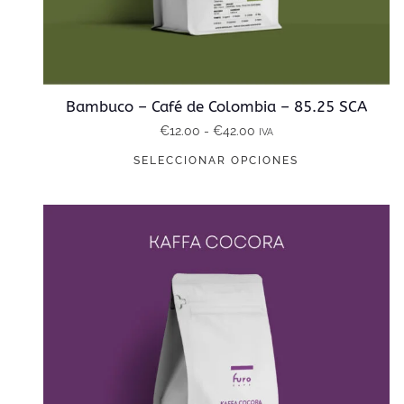
Bambuco – Café de Colombia – 85.25 SCA
R
€
12.00
-
€
42.00
IVA
E
a
SELECCIONAR OPCIONES
s
n
t
g
e
o
p
d
r
e
o
p
d
r
u
e
c
c