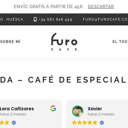
ENVÍO GRATIS A PARTIR DE 45€
DESCARTAR
RO, HUESCA
+34 687 826 459
FURO@FUROCAFE.C
SOBRE MÍ
EL TO
DA – CAFÉ DE ESPECIA
Lara Cañizares
Xavier
hace 2 meses
hace 2 meses