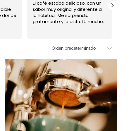
El café estaba delicioso, con un
Siti
ndible
sabor muy original y diferente a
que
é donde
lo habitual. Me sorprendió
cua
gratamente y lo disfruté mucho.
mis
¡Sin duda volveré!
int
Lee
por
posi
a
per
ent
med
pue
des