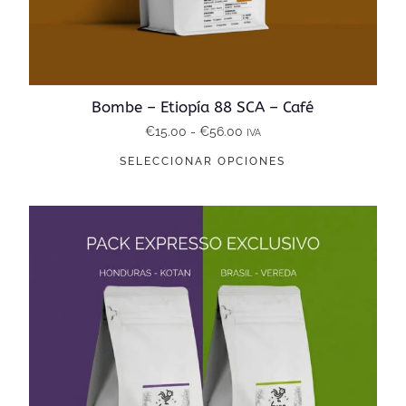
Bombe – Etiopía 88 SCA – Café
R
€
15.00
-
€
56.00
IVA
E
a
SELECCIONAR OPCIONES
s
n
t
g
e
o
p
d
r
e
o
p
d
r
u
e
c
c