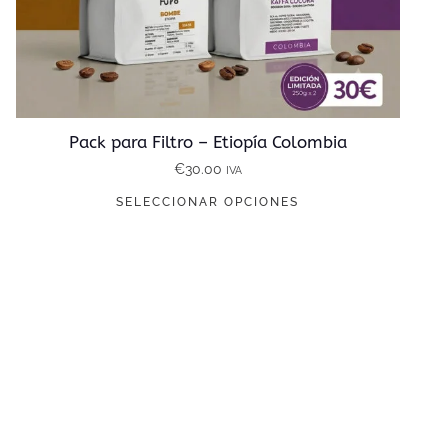
Pack para Filtro – Etiopía Colombia
€
30.00
IVA
E
SELECCIONAR OPCIONES
s
t
e
p
r
o
d
u