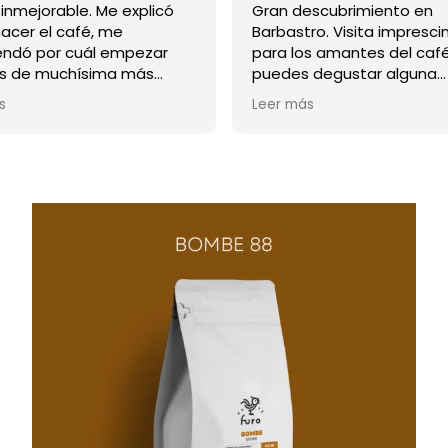
o inmejorable. Me explicó
Gran descubrimiento en
acer el café, me
Barbastro. Visita impresci
ndó por cuál empezar
para los amantes del caf
 de muchísima más
puedes degustar alguna
ción interesante. Volveré
especialidad a la vez que
s
Leer más
a porque el café ahora es
aprender. Muy buen trato 
osa
parte del dueño. Me qued
pendiente hacer la cata.