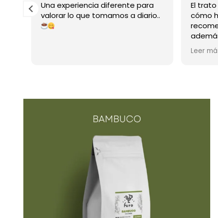
Una experiencia diferente para
El trat
valorar lo que tomamos a diario..
cómo h
recome
de
además
informa
Leer má
 él
sin dud
edad
otra c
a,