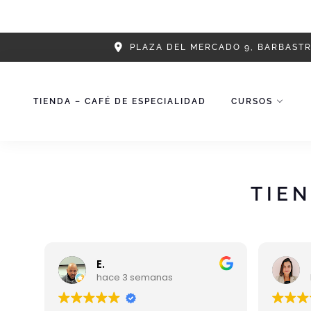
Skip
PLAZA DEL MERCADO 9, BARBAST
to
content
TIENDA – CAFÉ DE ESPECIALIDAD
CURSOS
TIEN
E.
hace 3 semanas