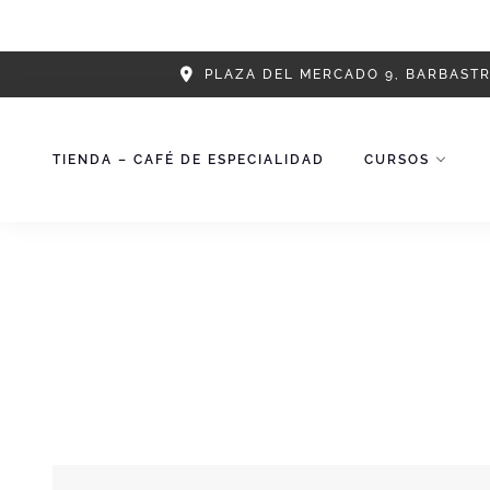
Skip
PLAZA DEL MERCADO 9, BARBAST
to
content
TIENDA – CAFÉ DE ESPECIALIDAD
CURSOS