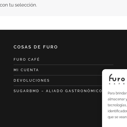
on tu selección.
COSAS DE FURO
FURO CAFÉ
MI CUENTA
DEVOLUCIONES
SUGARBMD – ALIADO GASTRONÓMICO
Para brinda
almacenar y/
tecnologías
identificado
que se vean 