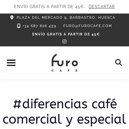
ENVÍO GRATIS A PARTIR DE 45€
DESCARTAR
Skip
PLAZA DEL MERCADO 9, BARBASTRO, HUESCA
to
+34 687 826 459
FURO@FUROCAFE.COM
content
ENVÍO GRATIS A PARTIR DE 45€
instagram
#diferencias café
comercial y especial