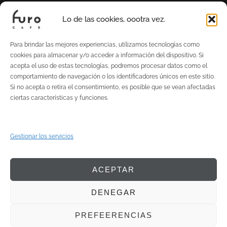
CURSO HOME BARISTA
Lo de las cookies, oootra vez.
CURSO DE TUESTE CON AILLIO BULLET
Para brindar las mejores experiencias, utilizamos tecnologías como
SOBRE MÍ
cookies para almacenar y/o acceder a información del dispositivo. Si
acepta el uso de estas tecnologías, podremos procesar datos como el
EL TOSTADERO
comportamiento de navegación o los identificadores únicos en este sitio.
Si no acepta o retira el consentimiento, es posible que se vean afectadas
BLOG
ciertas características y funciones.
CONTACTO
CATAS DE CAFÉ
Gestionar los servicios
ACEPTAR
© 2026 FURO CAFÉ
DENEGAR
PREFEERENCIAS